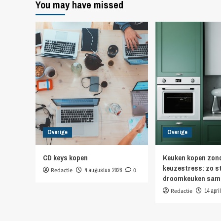
You may have missed
Overige
Overige
CD keys kopen
Keuken kopen zon
keuzestress: zo st
Redactie
4 augustus 2026
0
droomkeuken sam
Redactie
14 apri