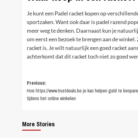
Je kunt een Padel racket kopen op verschillende 
sportzaken. Want ook daar is padel razend popu
meer weg te denken. Daarnaast kun je natuurlijk
om eerst een bezoek te brengen aan de winkel. Zo
racket is. Je wilt natuurlijk een goed racket aan
achterkomt dat dit racket toch niet zo goed wer
Post
Previous:
Hoe https://www.trustdeals.be je kan helpen geld te bespar
navigation
tijdens het online winkelen
More Stories