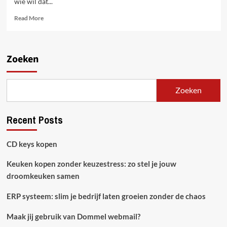
wie wil dat...
Read
Read More
more
about
Hoe
https://www.trustdeals.be
Zoeken
je
kan
helpen
Zoeken
geld
te
besparen
Recent Posts
tijdens
het
online
CD keys kopen
winkelen
Keuken kopen zonder keuzestress: zo stel je jouw
droomkeuken samen
ERP systeem: slim je bedrijf laten groeien zonder de chaos
Maak jij gebruik van Dommel webmail?