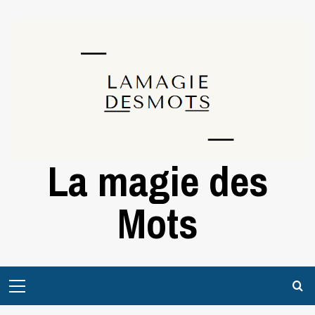
Skip
to
content
La magie des
Mots
Primary
Menu