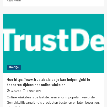
Read More
more
about
Ga
jij
een
Padel
racket
kopen?
Overige
Hoe https://www.trustdeals.be je kan helpen geld te
besparen tijdens het online winkelen
Redactie
8 maart 2023
Online winkelen is de laatste jaren enorm populair geworden.
Gemakkelijk vanuit huis producten bestellen en laten bezorgen,