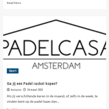
Read
Read More
more
about
Titanium
ring
dames
goed
om
te
matchen!
Sport
Ga jij een Padel racket kopen?
Redactie
24 maart 2023
Als jij verschillende keren in de maand, of zelfs in de week, te
vinden bent op de padel baan dan...
Read