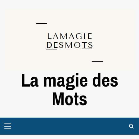
Skip
to
content
La magie des
Mots
Primary
Menu