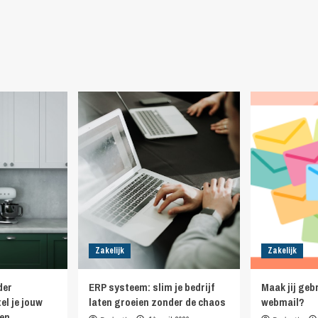
Zakelijk
Zakelijk
der
ERP systeem: slim je bedrijf
Maak jij ge
el je jouw
laten groeien zonder de chaos
webmail?
en