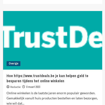
more
about
Ga
jij
een
Padel
racket
kopen?
Overige
Hoe https://www.trustdeals.be je kan helpen geld te
besparen tijdens het online winkelen
Redactie
8 maart 2023
Online winkelen is de laatste jaren enorm populair geworden.
Gemakkelijk vanuit huis producten bestellen en laten bezorgen,
wie wil dat...