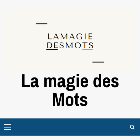
Skip
to
content
La magie des
Mots
Primary
Menu