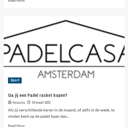
Read More
more
about
Titanium
ring
dames
goed
om
te
matchen!
Sport
Ga jij een Padel racket kopen?
Redactie
24 maart 2023
Als jij verschillende keren in de maand, of zelfs in de week, te
vinden bent op de padel baan dan...
Read
Read More