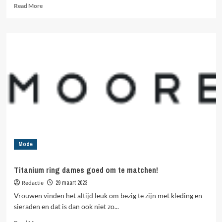
Read
Read More
more
about
Maak
jij
gebruik
van
Dommel
webmail?
Mode
Titanium ring dames goed om te matchen!
Redactie
29 maart 2023
Vrouwen vinden het altijd leuk om bezig te zijn met kleding en
sieraden en dat is dan ook niet zo...
Read