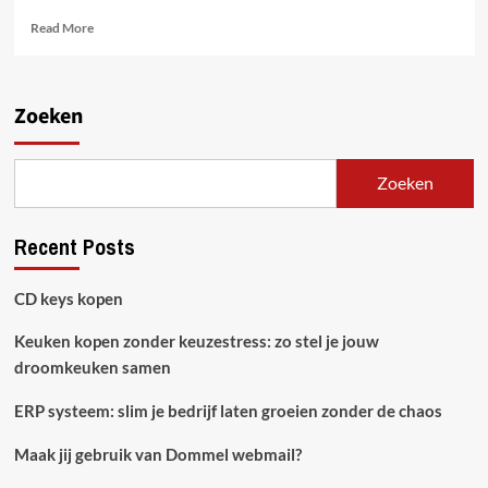
Read
Read More
more
about
Hoe
https://www.trustdeals.be
Zoeken
je
kan
helpen
Zoeken
geld
te
besparen
Recent Posts
tijdens
het
online
CD keys kopen
winkelen
Keuken kopen zonder keuzestress: zo stel je jouw
droomkeuken samen
ERP systeem: slim je bedrijf laten groeien zonder de chaos
Maak jij gebruik van Dommel webmail?